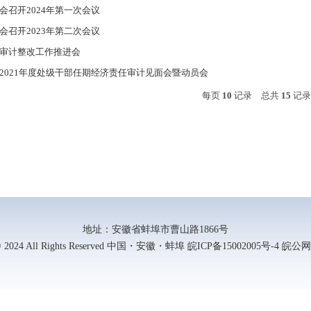
会召开2024年第一次会议
会召开2023年第二次会议
审计整改工作推进会
2021年度处级干部任期经济责任审计见面会暨动员会
每页
10
记录
总共
15
记
地址：安徽省蚌埠市曹山路1866号
 2024 All Rights Reserved 中国・安徽・蚌埠 皖ICP备15002005号-4 皖公网