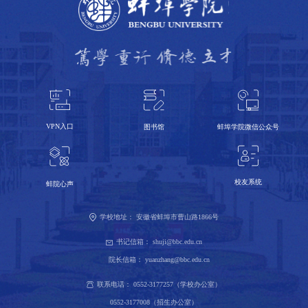
VPN入口
蚌埠学院微信公众号
图书馆
校友系统
蚌院心声
学校地址：
安徽省蚌埠市曹山路1866号
书记信箱：
shuji@bbc.edu.cn
院长信箱：
yuanzhang@bbc.edu.cn
联系电话：
0552-3177257（学校办公室）
0552-3177008（招生办公室）