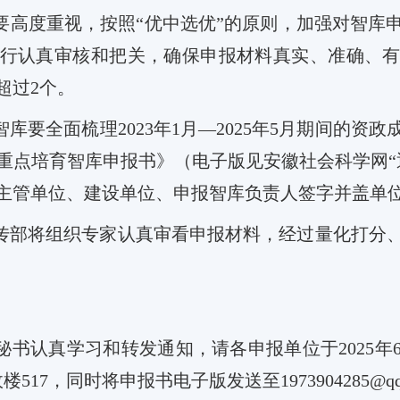
要高度重视，按照
“
优中选优
”
的原则，加强对智库
行认真审核和把关，确保申报材料真实、准确、
超过
2
个。
智库要
全面梳理
2023
年
1
月
—2025
年
5
月期间的资政
重点培育智库
申报
书》（电子版见安徽社会科学网
“
主管单位、建设单位、申报智库负责人签字并盖单
传部将
组织
专家认真审看申报
材料
，经过量化打分
秘书认真学习和转发通知，请各申报单位于
2025
年
政楼
517
，同时将申报书电子版发送至
1973904285@q