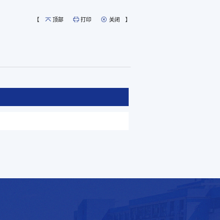
【
顶部
打印
关闭
】