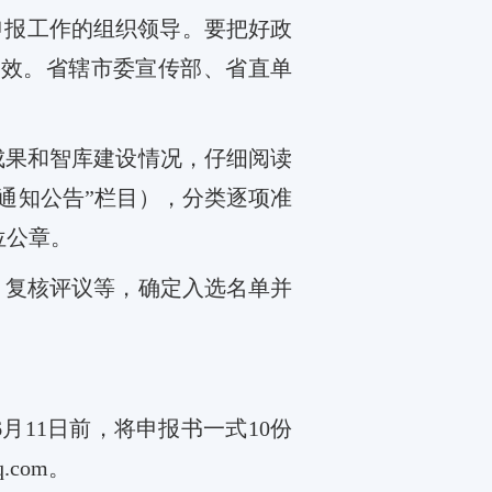
申报工作的组织领导。要把好政
有效。
省辖市委宣传部
、省直单
成果和智库建设情况，仔细阅读
通知公告
”
栏目），分类逐项准
位公章。
、复核评议等
，
确定入选名单并
6
月
11
日前，将申报书一式
10
份
q.com
。