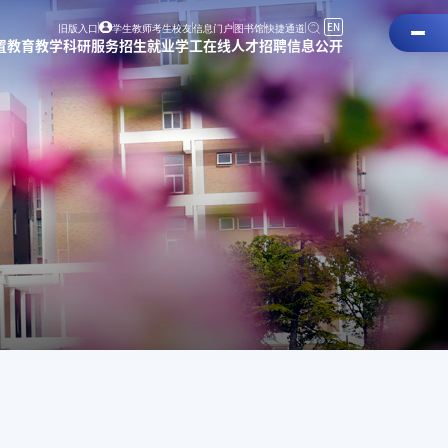
EN
旧版入口
学生
教师
考生
校友
信息门户
图书馆
快捷通道
置
教育教学
科研服务
招生就业
学工在线
人才招聘
信息公开