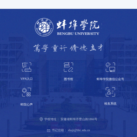
VPN入口
蚌埠学院微信公众号
图书馆
校友系统
蚌院心声
学校地址：
安徽省蚌埠市曹山路1866号
书记信箱：
shuji@bbc.edu.cn