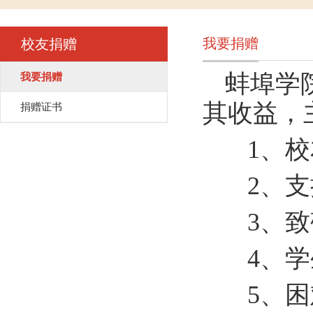
我要捐赠
校友捐赠
蚌埠学
我要捐赠
其收益，
捐赠证书
1、
2、
3、
4、
5、