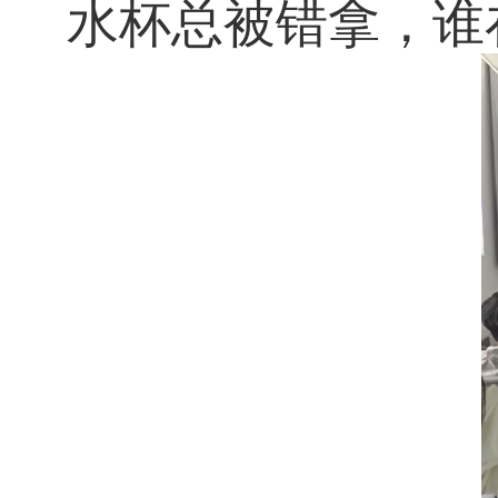
水杯总被错拿，谁