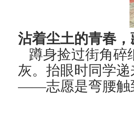
沾着尘土的青春，
蹲身捡过街角碎
灰。抬眼时同学递
——志愿是弯腰触