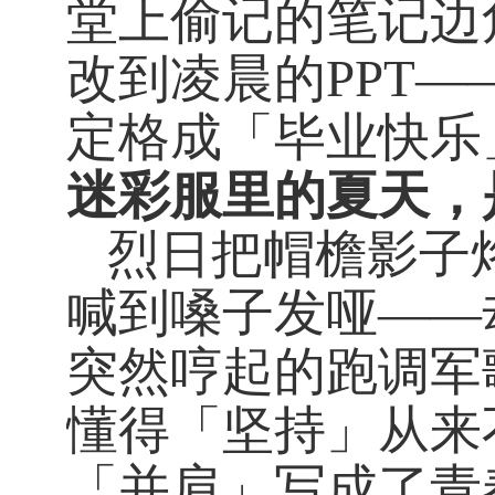
堂上偷记的笔记边
改到凌晨的
PPT—
定格成「毕业快乐
迷彩服里的夏天，
烈日把帽檐影子
喊到嗓子发哑——
突然哼起的跑调军
懂得「坚持」从来
「并肩」写成了青