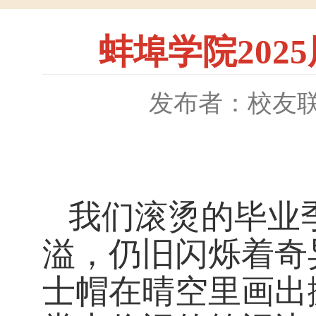
蚌埠学院202
发布者：校友
我们滚烫的毕业
溢，仍旧闪烁着奇
士帽在晴空里画出