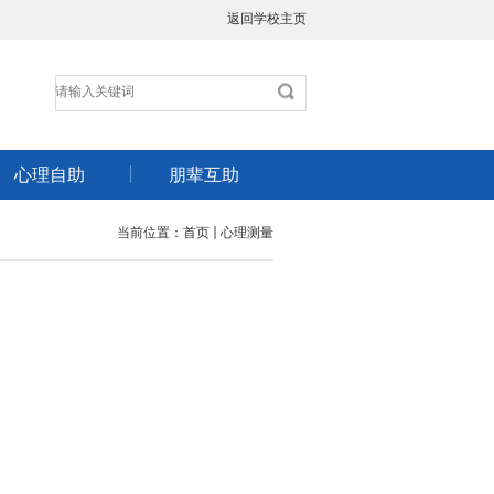
返回学校主页
心理自助
朋辈互助
当前位置：
首页
心理测量