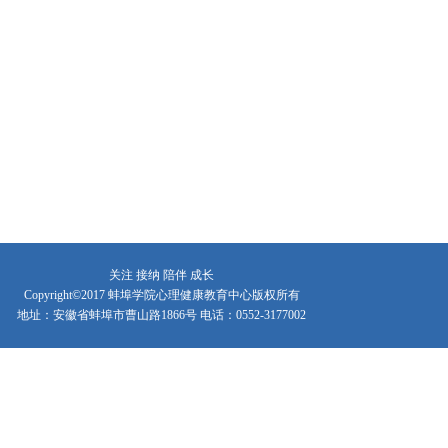
关注 接纳 陪伴 成长
Copyright©2017 蚌埠学院心理健康教育中心版权所有
地址：安徽省蚌埠市曹山路1866号 电话：0552-3177002