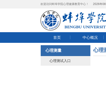
欢迎访问蚌埠学院心理健康教育中心！
2026年0
首页
中心概况
心理
心理测量
心理测试入口