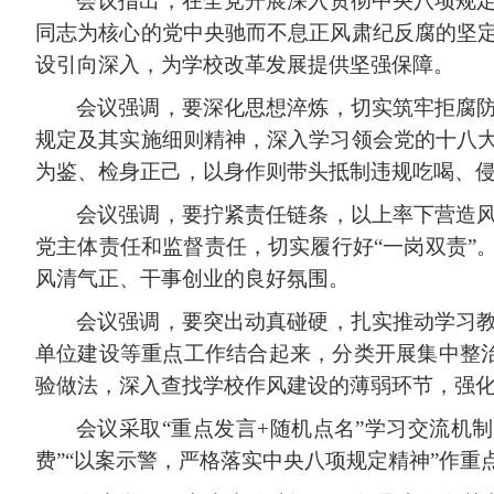
会议
指出
，在全党开展深入贯彻中央八项规
同志为核心的党中央驰而不息正风肃纪反腐的坚
设引向深入，为学校改革发展提供坚强保障。
会议
强调
，要深化思想淬炼，切实筑牢拒腐
规定及其实施细则精神，深入学习领会党的十八
为鉴、检身正己，以身作则带头抵制违规吃喝、
会议强调，
要拧紧责任链条，以上率下营造
党主体责任和监督责任，切实履行好
“一岗双责
风清气正、干事创业的良好氛围。
会议强调，
要突出动真碰硬，扎实推动学习
单位建设等重点工作结合起来，分类开展集中整
验做法，深入查找学校作风建设的薄弱环节
，
强
会议采取
“重点发言+随机点名”学习交流机
费”“以案示警，严格落实中央八项规定精神”
作重