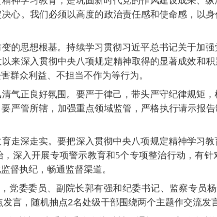
定精神学习教育，是巩固新时代党的作风建设成果、纵
定决心。我们必须以高度的政治责任感和使命感，以身
防变的思想根基。持续学习贯彻习近平总书记关于加强
大以来深入贯彻中央八项规定精神取得的显著成效和积
侵害群众利益、不担当不作为等行为。
风清气正良好氛围。要严于律己，带头严守纪律规矩，
”。要严管所辖，加强重点领域监管，严格执行请示报告
教育走深走实。要把深入贯彻中央八项规定精神学习教
治，深入开展专项警示教育和
5个专项整治行动
，
有针
化监督执纪，畅通监督渠道
。
制，
党委委员、副院长郭有强和纪委书记、监察专员杨
点发言
，
随机抽点
2
名
处级干部
围绕
两个主题
作交流发