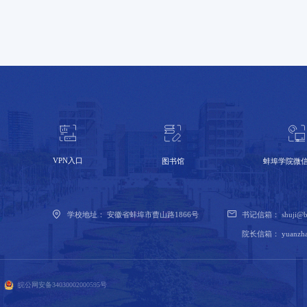
VPN入口
蚌埠学院微
图书馆
学校地址：
安徽省蚌埠市曹山路1866号
书记信箱：
shuji@b
院长信箱：
yuanzh
皖公网安备34030002000595号